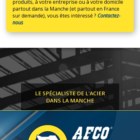
produits, à votre entreprise ou à votre domicile
partout dans la Manche (et partout en France
sur demande), vous êtes intéressé ?
Contactez-
nous
LE SPÉCIALISTE DE L'ACIER
DANS LA MANCHE