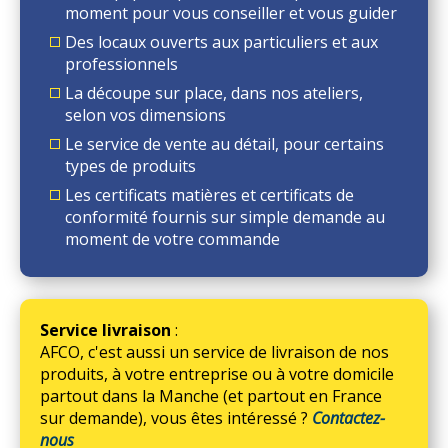
moment pour vous conseiller et vous guider
Des locaux ouverts aux particuliers et aux
professionnels
La découpe sur place, dans nos ateliers,
selon vos dimensions
Le service de vente au détail, pour certains
types de produits
Les certificats matières et certificats de
conformité fournis sur simple demande au
moment de votre commande
Service livraison
:
AFCO, c'est aussi un service de livraison de nos
produits, à votre entreprise ou à votre domicile
partout dans la Manche (et partout en France
sur demande), vous êtes intéressé ?
Contactez-
nous