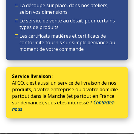
La découpe sur place, dans nos ateliers,
selon vos dimensions
Le service de vente au détail, pour certains
types de produits
Les certificats matières et certificats de
conformité fournis sur simple demande au
moment de votre commande
Service livraison
:
AFCO, c'est aussi un service de livraison de nos
produits, à votre entreprise ou à votre domicile
partout dans la Manche (et partout en France
sur demande), vous êtes intéressé ?
Contactez-
nous